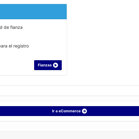
ud de fianza
ra el registro
Fianzas
Ir a eCommerce