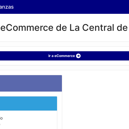
ianzas
l eCommerce de La Central de
Ir a eCommerce
io
s